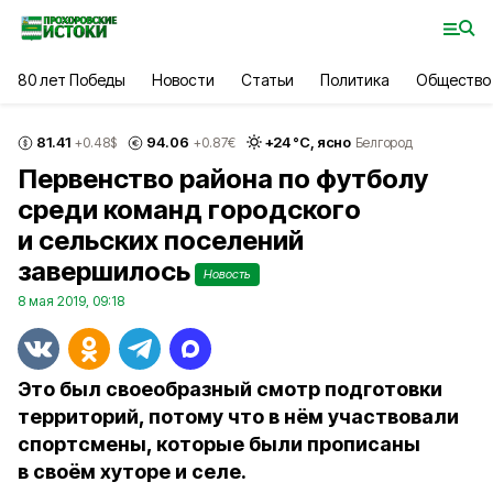
80 лет Победы
Новости
Статьи
Политика
Общество
81.41
94.06
+
24
°С,
ясно
+0.48
$
+0.87
€
Белгород
Первенство района по футболу
среди команд городского
и сельских поселений
завершилось
Новость
8 мая 2019, 09:18
Это был своеобразный смотр подготовки
территорий, потому что в нём участвовали
спортсмены, которые были прописаны
в своём хуторе и селе.