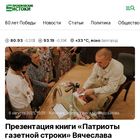
80 лет Победы
Новости
Статьи
Политика
Общество
80.93
93.19
+
33
°С,
ясно
-0.20
$
-0.39
€
Белгород
6 августа 2025, 13:25
Культура
Фото:
Олеся Мамедсаатова
Презентация книги «Патриоты
газетной строки» Вячеслава