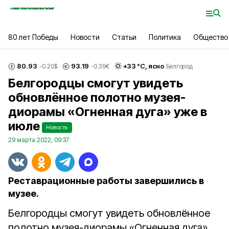
80 лет Победы
Новости
Статьи
Политика
Общество
80.93
93.19
+
33
°С,
ясно
-0.20
$
-0.39
€
Белгород
Белгородцы смогут увидеть
обновлённое полотно музея-
диорамы «Огненная дуга» уже в
июле
Новость
29 марта 2022, 09:37
Реставрационные работы завершились в
музее.
Белгородцы смогут увидеть обновлённое
полотно музея-диорамы «Огненная дуга»