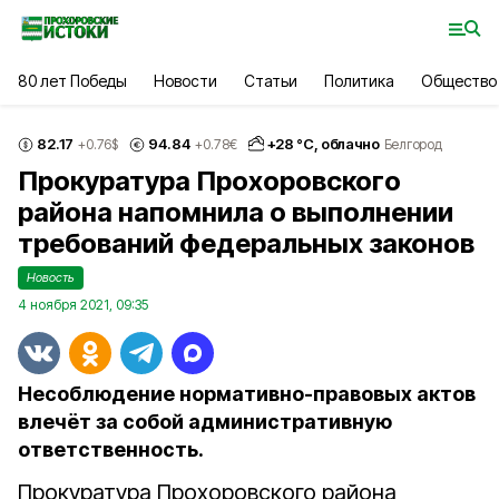
80 лет Победы
Новости
Статьи
Политика
Общество
82.17
94.84
+
28
°С,
облачно
+0.76
$
+0.78
€
Белгород
Прокуратура Прохоровского
района напомнила о выполнении
требований федеральных законов
Новость
4 ноября 2021, 09:35
Несоблюдение нормативно-правовых актов
влечёт за собой административную
ответственность.
Прокуратура Прохоровского района