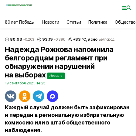
80 лет Победы
Новости
Статьи
Политика
Общество
80.93
93.19
+
33
°С,
ясно
-0.20
$
-0.39
€
Белгород
Надежда Рожкова напомнила
белгородцам регламент при
обнаружении нарушений
на выборах
Новость
19 сентября 2021, 14:25
Каждый случай должен быть зафиксирован
и передан в региональную избирательную
комиссию или в штаб общественного
наблюдения.