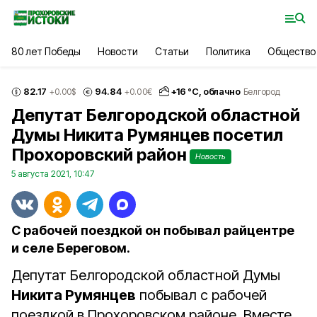
80 лет Победы
Новости
Статьи
Политика
Общество
82.17
94.84
+
16
°С,
облачно
+0.00
$
+0.00
€
Белгород
Депутат Белгородской областной
Думы Никита Румянцев посетил
Прохоровский район
Новость
5 августа 2021, 10:47
С рабочей поездкой он побывал райцентре
и селе Береговом.
Депутат Белгородской областной Думы
Никита Румянцев
побывал с рабочей
поездкой в Прохоровском районе. Вместе