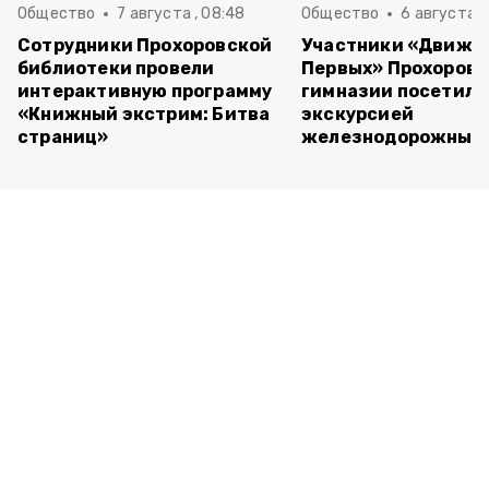
Общество
7 августа , 08:48
Общество
6 августа , 
Сотрудники Прохоровской
Участники «Движе
библиотеки провели
Первых» Прохоров
интерактивную программу
гимназии посетили
«Книжный экстрим: Битва
экскурсией
страниц»
железнодорожный 