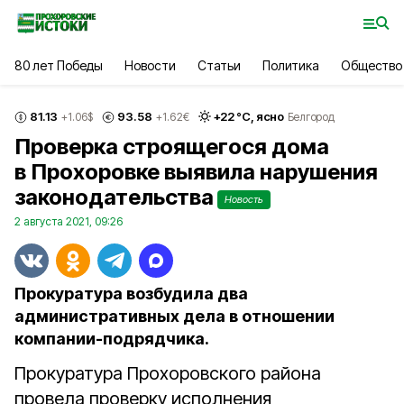
80 лет Победы
Новости
Статьи
Политика
Общество
81.13
93.58
+
22
°С,
ясно
+1.06
$
+1.62
€
Белгород
Проверка строящегося дома
в Прохоровке выявила нарушения
законодательства
Новость
2 августа 2021, 09:26
Прокуратура возбудила два
административных дела в отношении
компании-подрядчика.
Прокуратура Прохоровского района
провела проверку исполнения