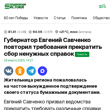
80 лет Победы
Новости
Статьи
Политика
Общество
81.41
94.06
+
21
°С,
ясно
+0.48
$
+0.87
€
Белгород
Губернатор Евгений Савченко
повторил требования прекратить
сбор ненужных справок
Новость
26 марта 2020, 14:21
Жительница региона пожаловалась
на частое вынужденное подтверждение
своего статуса бумажными документами.
Евгений Савченко призвал ведомства
прекратить требовать различные справки