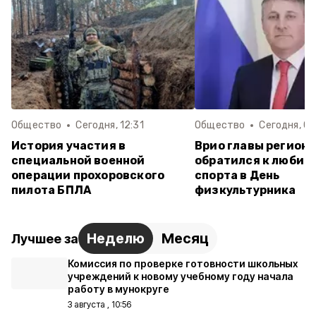
Общество
Сегодня, 12:31
Общество
Сегодня, 08
История участия в
Врио главы региона
специальной военной
обратился к любит
операции прохоровского
спорта в День
пилота БПЛА
физкультурника
Неделю
Месяц
Лучшее за
Комиссия по проверке готовности школьных
учреждений к новому учебному году начала
работу в мунокруге
3 августа , 10:56