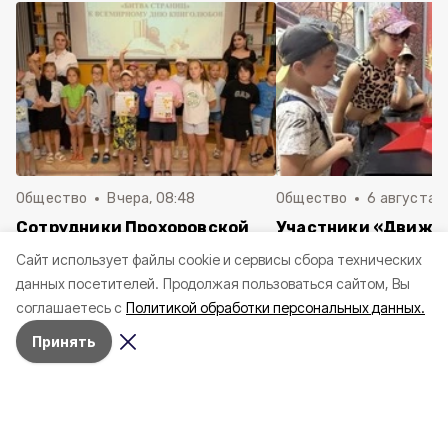
Общество
Вчера, 08:48
Общество
6 августа , 
Сотрудники Прохоровской
Участники «Движе
библиотеки провели
Первых» Прохоров
Cайт использует файлы cookie и сервисы сбора технических
интерактивную программу
гимназии посетили
данных посетителей.
Продолжая пользоваться сайтом, Вы
«Книжный экстрим: Битва
экскурсией
соглашаетесь с
Политикой обработки персональных данных.
страниц»
железнодорожный 
Принять
Сотрудники Прохоровской