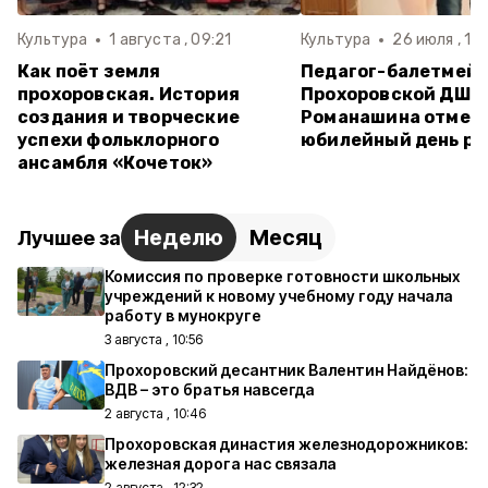
Культура
1 августа , 09:21
Культура
26 июля , 11:
Как поёт земля
Педагог-балетмей
прохоровская. История
Прохоровской ДШИ
создания и творческие
Романашина отмет
успехи фольклорного
юбилейный день р
ансамбля «Кочеток»
Неделю
Месяц
Лучшее за
Комиссия по проверке готовности школьных
учреждений к новому учебному году начала
работу в мунокруге
3 августа , 10:56
Прохоровский десантник Валентин Найдёнов:
ВДВ – это братья навсегда
2 августа , 10:46
Прохоровская династия железнодорожников:
железная дорога нас связала
2 августа , 12:32