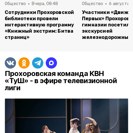
Общество
Вчера, 08:48
Общество
6 августа , 
Сотрудники Прохоровской
Участники «Движе
библиотеки провели
Первых» Прохоров
интерактивную программу
гимназии посетили
«Книжный экстрим: Битва
экскурсией
страниц»
железнодорожный 
Прохоровская команда КВН
«ТуШ» - в эфире телевизионной
лиги