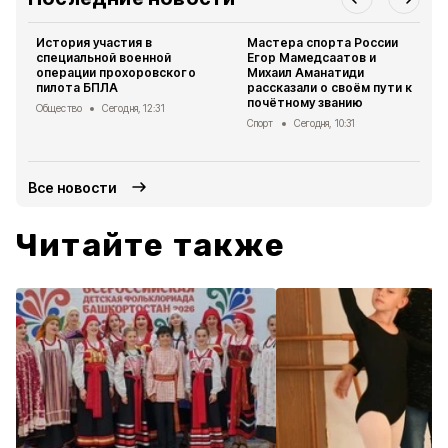
История участия в
Мастера спорта России
специальной военной
Егор Мамедсаатов и
операции прохоровского
Михаил Аманатиди
пилота БПЛА
рассказали о своём пути к
почётному званию
Общество
Сегодня, 12:31
Спорт
Сегодня, 10:31
Все новости
Читайте также