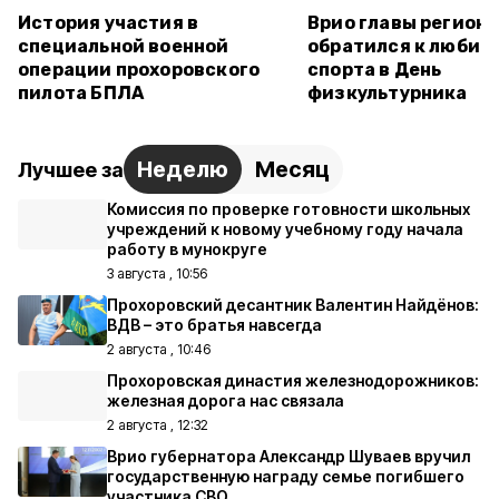
История участия в
Врио главы региона
специальной военной
обратился к любит
операции прохоровского
спорта в День
пилота БПЛА
физкультурника
Неделю
Месяц
Лучшее за
Комиссия по проверке готовности школьных
учреждений к новому учебному году начала
работу в мунокруге
3 августа , 10:56
Прохоровский десантник Валентин Найдёнов:
ВДВ – это братья навсегда
2 августа , 10:46
Прохоровская династия железнодорожников:
железная дорога нас связала
2 августа , 12:32
Врио губернатора Александр Шуваев вручил
государственную награду семье погибшего
участника СВО