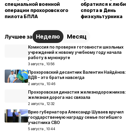
специальной военной
обратился к любит
операции прохоровского
спорта в День
пилота БПЛА
физкультурника
Неделю
Месяц
Лучшее за
Комиссия по проверке готовности школьных
учреждений к новому учебному году начала
работу в мунокруге
3 августа , 10:56
Прохоровский десантник Валентин Найдёнов:
ВДВ – это братья навсегда
2 августа , 10:46
Прохоровская династия железнодорожников:
железная дорога нас связала
2 августа , 12:32
Врио губернатора Александр Шуваев вручил
государственную награду семье погибшего
участника СВО
5 августа , 10:44