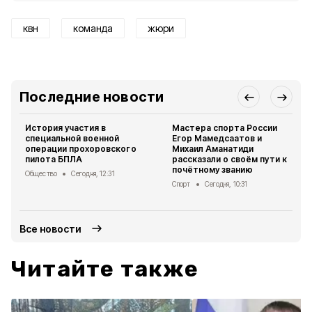
квн
команда
жюри
Последние новости
История участия в
Мастера спорта России
специальной военной
Егор Мамедсаатов и
операции прохоровского
Михаил Аманатиди
пилота БПЛА
рассказали о своём пути к
почётному званию
Общество
Сегодня, 12:31
Спорт
Сегодня, 10:31
Все новости
Читайте также