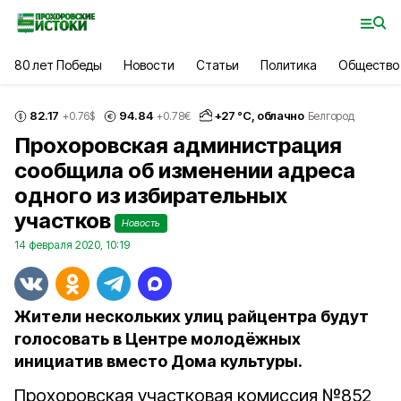
80 лет Победы
Новости
Статьи
Политика
Общество
82.17
94.84
+
27
°С,
облачно
+0.76
$
+0.78
€
Белгород
Прохоровская администрация
сообщила об изменении адреса
одного из избирательных
участков
Новость
14 февраля 2020, 10:19
Жители нескольких улиц райцентра будут
голосовать в Центре молодёжных
инициатив вместо Дома культуры.
Прохоровская участковая комиссия №852