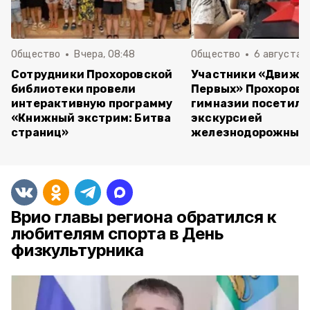
Общество
Вчера, 08:48
Общество
6 августа , 
Сотрудники Прохоровской
Участники «Движе
библиотеки провели
Первых» Прохоров
интерактивную программу
гимназии посетили
«Книжный экстрим: Битва
экскурсией
страниц»
железнодорожный 
Врио главы региона обратился к
любителям спорта в День
физкультурника