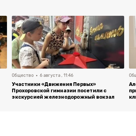
Общество
6 августа , 11:46
Об
Участники «Движения Первых»
Ал
Прохоровской гимназии посетили с
пр
экскурсией железнодорожный вокзал
кл