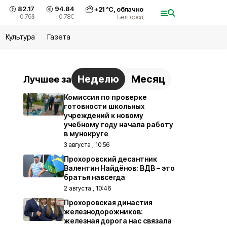
82.17
94.84
+
21
°С,
облачно
+0.76
$
+0.78
€
Белгород
Культура
Газета
Неделю
Месяц
Лучшее за
Комиссия по проверке
готовности школьных
учреждений к новому
учебному году начала работу
в мунокруге
3 августа , 10:56
Прохоровский десантник
Валентин Найдёнов: ВДВ – это
братья навсегда
2 августа , 10:46
Прохоровская династия
железнодорожников:
железная дорога нас связала