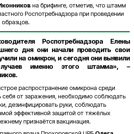
Иконников
на брифинге, отметив, что штамм
ластного Роспотребнадзора при проведении
 образцов.
оводителя Роспотребнадзора Елены
яшнего дня они начали проводить свои
учили на омикрон, и сегодня они выявили
случаев именно этого штамма», –
иков.
строе распространение омикрона среди
ь себя от заражения, необходимо соблюдать
ки, дезинфицировать руки, соблюдать
амой эффективной защитой от тяжёлых
ежнему признаётся вакцинация.
лавного врача Прохоровской ЦРБ
Олега