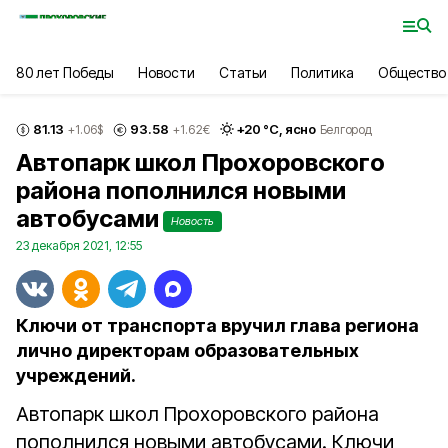
80 лет Победы
Новости
Статьи
Политика
Общество
81.13
93.58
+
20
°С,
ясно
+1.06
$
+1.62
€
Белгород
Автопарк школ Прохоровского
района пополнился новыми
автобусами
Новость
23 декабря 2021, 12:55
Ключи от транспорта вручил глава региона
лично директорам образовательных
учреждений.
Автопарк школ Прохоровского района
пополнился новыми автобусами. Ключи