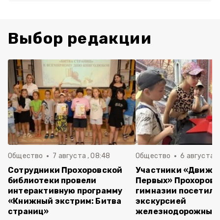
Выбор редакции
Общество
7 августа , 08:48
Общество
6 августа , 
Сотрудники Прохоровской
Участники «Движе
библиотеки провели
Первых» Прохоров
интерактивную программу
гимназии посетили
«Книжный экстрим: Битва
экскурсией
страниц»
железнодорожный 