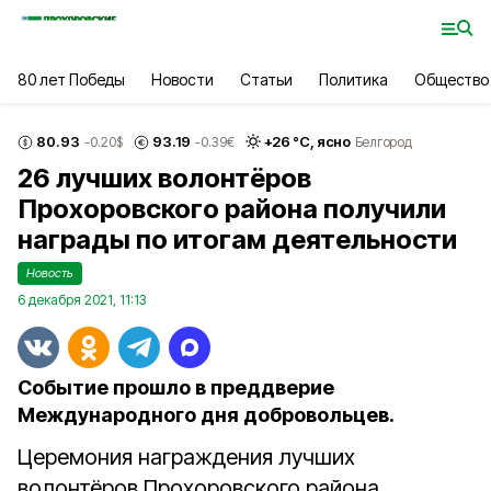
80 лет Победы
Новости
Статьи
Политика
Общество
80.93
93.19
+
26
°С,
ясно
-0.20
$
-0.39
€
Белгород
26 лучших волонтёров
Прохоровского района получили
награды по итогам деятельности
Новость
6 декабря 2021, 11:13
Событие прошло в преддверие
Международного дня добровольцев.
Церемония награждения лучших
волонтёров Прохоровского района