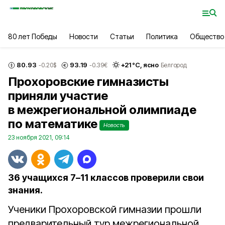
80 лет Победы
Новости
Статьи
Политика
Общество
80.93
93.19
+
21
°С,
ясно
-0.20
$
-0.39
€
Белгород
Прохоровские гимназисты
приняли участие
в межрегиональной олимпиаде
по математике
Новость
23 ноября 2021, 09:14
36 учащихся 7–11 классов проверили свои
знания.
Ученики Прохоровской гимназии прошли
предварительный тур межрегиональной