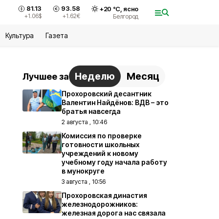
81.13
93.58
+
20
°С,
ясно
+1.06
$
+1.62
€
Белгород
Культура
Газета
Неделю
Месяц
Лучшее за
Прохоровский десантник
Валентин Найдёнов: ВДВ – это
братья навсегда
2 августа , 10:46
Комиссия по проверке
готовности школьных
учреждений к новому
учебному году начала работу
в мунокруге
3 августа , 10:56
Прохоровская династия
железнодорожников:
железная дорога нас связала