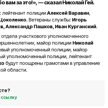
 вам за это!», — сказал Николай Гей.
 лейтенант полиции
Алексей Варавин
,
 Цоколенко
. Ветераны службы:
Игорь
в, Александр Пашков, Иван Курганский
.
 отдела участкового уполномоченного
вершеннолетних, майор полиции
Николай
ковый уполномоченный полиции, майор
ый уполномоченный полиции, лейтенант
ко
будут поощрены грамотами в управление
ой области.
сте?
ссылку