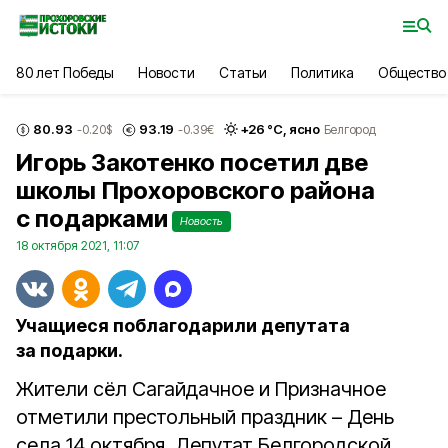
80 лет Победы
Новости
Статьи
Политика
Общество
80.93
93.19
+
26
°С,
ясно
-0.20
$
-0.39
€
Белгород
Игорь Закотенко посетил две
школы Прохоровского района
с подарками
Новость
18 октября 2021, 11:07
Учащиеся поблагодарили депутата
за подарки.
Жители сёл Сагайдачное и Призначное
отметили престольный праздник – День
села 14 октября. Депутат Белгородской