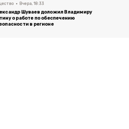
щество
Вчера, 18:33
ександр Шуваев доложил Владимиру
тину о работе по обеспечению
зопасности в регионе