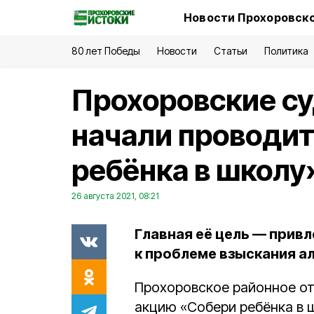
Новости Прохоровско
80 лет Победы
Новости
Статьи
Политика
Прохоровские с
начали проводи
ребёнка в школу
26 августа 2021, 08:21
Главная её цель — прив
к проблеме взыскания а
Прохоровское районное от
акцию «Собери ребёнка в шк