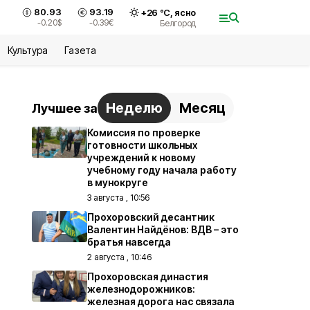
80.93
93.19
+
26
°С,
ясно
-0.20
$
-0.39
€
Белгород
Культура
Газета
Неделю
Месяц
Лучшее за
Комиссия по проверке
готовности школьных
учреждений к новому
учебному году начала работу
в мунокруге
3 августа , 10:56
Прохоровский десантник
Валентин Найдёнов: ВДВ – это
братья навсегда
2 августа , 10:46
Прохоровская династия
железнодорожников:
железная дорога нас связала