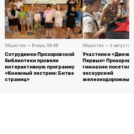
Общество
Вчера, 08:48
Общество
6 августа , 
Сотрудники Прохоровской
Участники «Движе
библиотеки провели
Первых» Прохоров
интерактивную программу
гимназии посетили
«Книжный экстрим: Битва
экскурсией
страниц»
железнодорожный 