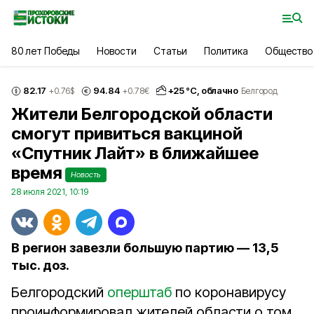
80 лет Победы
Новости
Статьи
Политика
Общество
82.17
94.84
+
25
°С,
облачно
+0.76
$
+0.78
€
Белгород
Жители Белгородской области
смогут привиться вакциной
«Спутник Лайт» в ближайшее
время
Новость
28 июля 2021, 10:19
В регион завезли большую партию — 13,5
тыс. доз.
Белгородский
оперштаб
по коронавирусу
проинформировал жителей области о том,