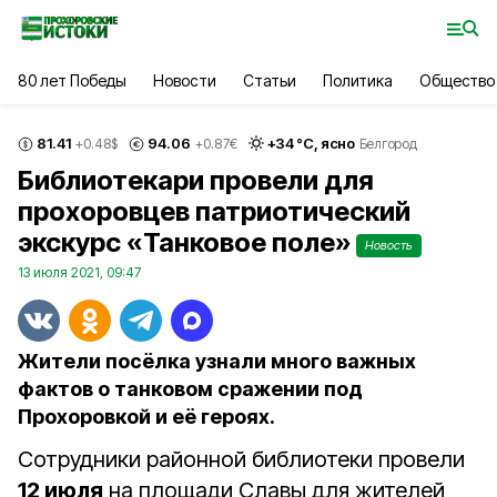
80 лет Победы
Новости
Статьи
Политика
Общество
81.41
94.06
+
34
°С,
ясно
+0.48
$
+0.87
€
Белгород
Библиотекари провели для
прохоровцев патриотический
экскурс «Танковое поле»
Новость
13 июля 2021, 09:47
Жители посёлка узнали много важных
фактов о танковом сражении под
Прохоровкой и её героях.
Сотрудники районной библиотеки провели
12 июля
на площади Славы для жителей