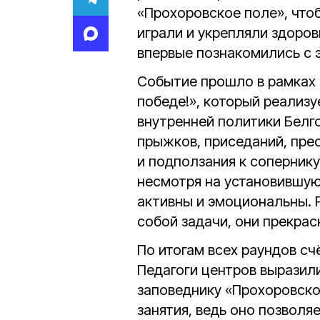
«Прохоровское поле», чтоб
играли и укрепляли здоров
впервые познакомились с э
Событие прошло в рамках
победе!», который реализ
внутренней политики Белго
прыжков, приседаний, пре
и подползания к сопернику
несмотря на установившуюс
активны и эмоциональны. 
собой задачи, они прекрас
По итогам всех раундов с
Педагоги центров выразил
заповеднику «Прохоровско
занятия, ведь оно позволя