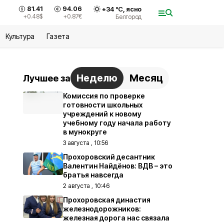
81.41
94.06
+
34
°С,
ясно
+0.48
$
+0.87
€
Белгород
Культура
Газета
Неделю
Месяц
Лучшее за
Комиссия по проверке
готовности школьных
учреждений к новому
учебному году начала работу
в мунокруге
3 августа , 10:56
Прохоровский десантник
Валентин Найдёнов: ВДВ – это
братья навсегда
2 августа , 10:46
Прохоровская династия
железнодорожников:
железная дорога нас связала