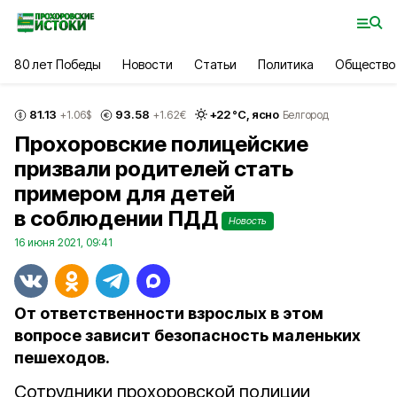
80 лет Победы
Новости
Статьи
Политика
Общество
81.13
93.58
+
22
°С,
ясно
+1.06
$
+1.62
€
Белгород
Прохоровские полицейские
призвали родителей стать
примером для детей
в соблюдении ПДД
Новость
16 июня 2021, 09:41
От ответственности взрослых в этом
вопросе зависит безопасность маленьких
пешеходов.
Сотрудники прохоровской полиции