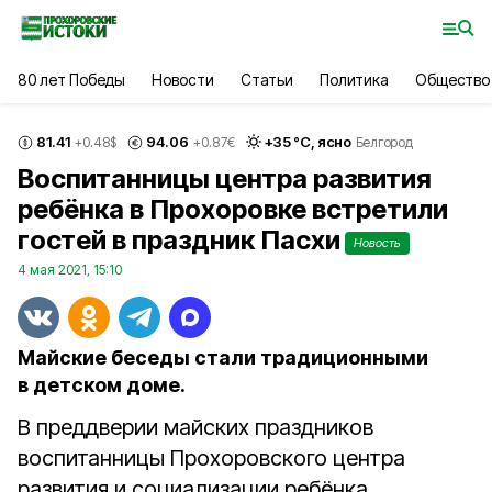
80 лет Победы
Новости
Статьи
Политика
Общество
81.41
94.06
+
35
°С,
ясно
+0.48
$
+0.87
€
Белгород
Воспитанницы центра развития
ребёнка в Прохоровке встретили
гостей в праздник Пасхи
Новость
4 мая 2021, 15:10
Майские беседы стали традиционными
в детском доме.
В преддверии майских праздников
воспитанницы Прохоровского центра
развития и социализации ребёнка