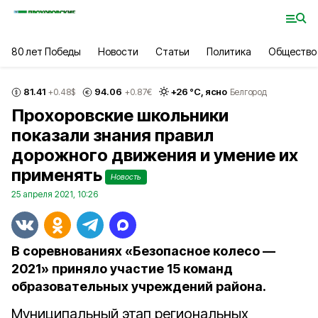
80 лет Победы
Новости
Статьи
Политика
Общество
81.41
94.06
+
26
°С,
ясно
+0.48
$
+0.87
€
Белгород
Прохоровские школьники
показали знания правил
дорожного движения и умение их
применять
Новость
25 апреля 2021, 10:26
В соревнованиях «Безопасное колесо —
2021» приняло участие 15 команд
образовательных учреждений района.
Муниципальный этап региональных