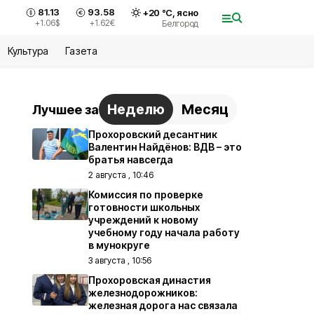
81.13
93.58
+
20
°С,
ясно
+1.06
$
+1.62
€
Белгород
Культура
Газета
Неделю
Месяц
Лучшее за
Прохоровский десантник
Валентин Найдёнов: ВДВ – это
братья навсегда
2 августа , 10:46
Комиссия по проверке
готовности школьных
учреждений к новому
учебному году начала работу
в мунокруге
3 августа , 10:56
Прохоровская династия
железнодорожников:
железная дорога нас связала