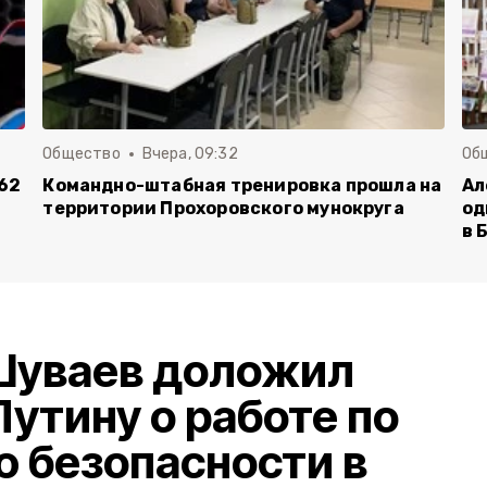
Общество
Вчера, 09:32
Об
62
Командно-штабная тренировка прошла на
Ал
территории Прохоровского мунокруга
од
в 
Шуваев доложил
утину о работе по
 безопасности в