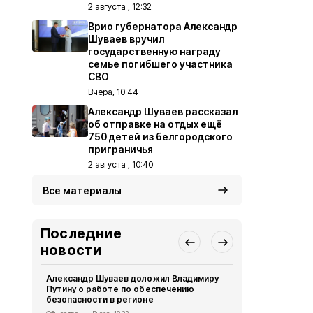
2 августа , 12:32
Врио губернатора Александр
Шуваев вручил
государственную награду
семье погибшего участника
СВО
Вчера, 10:44
Александр Шуваев рассказал
об отправке на отдых ещё
750 детей из белгородского
приграничья
2 августа , 10:40
Все материалы
Последние
новости
Александр Шуваев доложил Владимиру
Александр 
Путину о работе по обеспечению
в один из п
безопасности в регионе
размещения