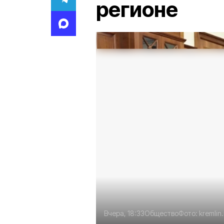
регионе
Вчера, 18:33
Общество
Фото:
kremlin.