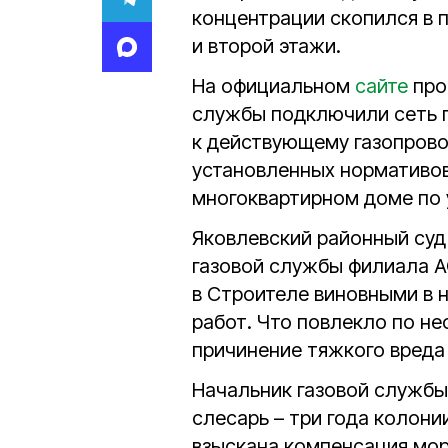
концентрации скопился в 
и второй этажи.
На официальном
сайте
про
службы подключили сеть г
к действующему газопрово
установленных нормативов
многоквартирном доме по
Яковлевский районный суд
газовой службы филиала А
в Строителе виновными в 
работ. Что повлекло по не
причинение тяжкого вреда
Начальник газовой службы 
слесарь – три года колон
взыскана компенсация мор