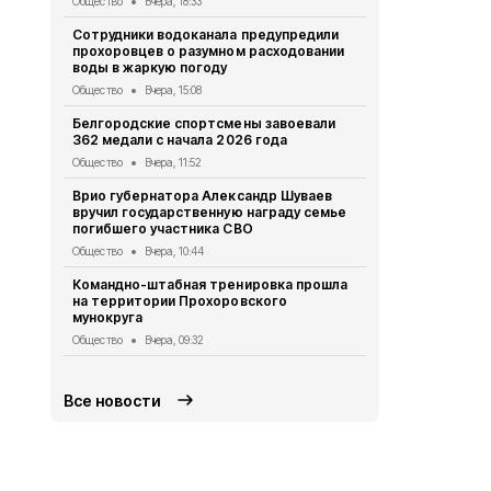
Общество
Вчера, 18:33
Общество
4 
Сотрудники водоканала предупредили
Аномально 
прохоровцев о разумном расходовании
территории
воды в жаркую погоду
5-7 августа
Общество
Вчера, 15:08
Общество
4 
Белгородские спортсмены завоевали
Сотрудники
362 медали с начала 2026 года
«Прохоровс
старте кон
Общество
Вчера, 11:52
Общество
4 
Врио губернатора Александр Шуваев
вручил государственную награду семье
Прохоровцы
погибшего участника СВО
горокруг в 
гости»
Общество
Вчера, 10:44
Общество
4 
Командно-штабная тренировка прошла
на территории Прохоровского
Постановле
мунокруга
Прохоровск
области №
Общество
Вчера, 09:32
Муниципальный в
Все новости