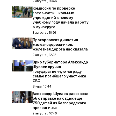
2 августа , 10:46
Комиссия по проверке
готовности школьных
учреждений к новому
учебному году начала работу
в мунокруге
3 августа , 10:56
Прохоровская династия
железнодорожников:
железная дорога нас связала
2 августа , 12:32
Врио губернатора Александр
Шуваев вручил
государственную награду
семье погибшего участника
СВО
Вчера, 10:44
Александр Шуваев рассказал
об отправке на отдых ещё
750 детей из белгородского
приграничья
2 августа , 10:40