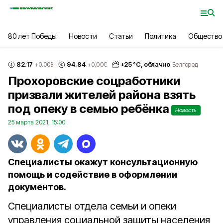
80 лет Победы
Новости
Статьи
Политика
Общество
82.17
94.84
+
25
°С,
облачно
+0.00
$
+0.00
€
Белгород
Прохоровские соцработники
призвали жителей района взять
под опеку в семью ребёнка
Новость
25 марта 2021, 15:00
Специалисты окажут консультационную
помощь и содействие в оформлении
документов.
Специалисты отдела семьи и опеки
управления социальной защиты населения