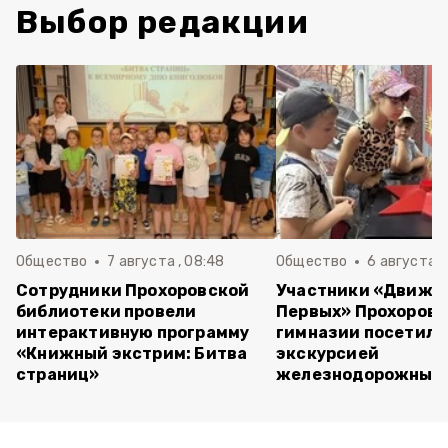
Выбор редакции
Общество
7 августа , 08:48
Общество
6 августа , 
Сотрудники Прохоровской
Участники «Движе
библиотеки провели
Первых» Прохоров
интерактивную программу
гимназии посетили
«Книжный экстрим: Битва
экскурсией
страниц»
железнодорожный 