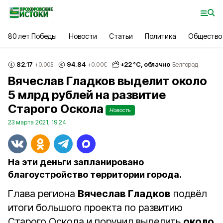
80 лет Победы
Новости
Статьи
Политика
Общество
82.17
94.84
+
22
°С,
облачно
+0.00
$
+0.00
€
Белгород
Вячеслав Гладков выделит около
5 млрд рублей на развитие
Старого Оскола
Новость
23 марта 2021, 19:24
На эти деньги запланировано
благоустройство территории города.
Глава региона
Вячеслав Гладков
подвёл
итоги большого проекта по развитию
Старого Оскола и поручил выделить
около