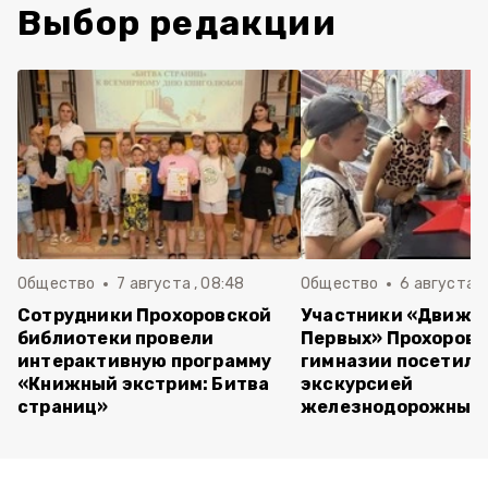
Выбор редакции
Общество
7 августа , 08:48
Общество
6 августа , 
Сотрудники Прохоровской
Участники «Движе
библиотеки провели
Первых» Прохоров
интерактивную программу
гимназии посетили
«Книжный экстрим: Битва
экскурсией
страниц»
железнодорожный 