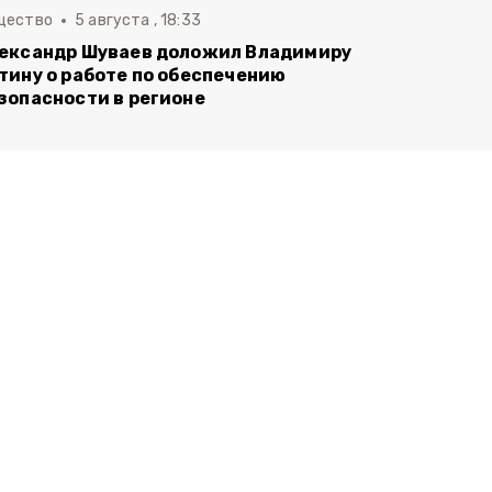
щество
5 августа , 18:33
ександр Шуваев доложил Владимиру
тину о работе по обеспечению
зопасности в регионе