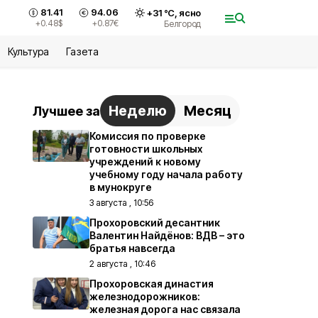
81.41
94.06
+
31
°С,
ясно
+0.48
$
+0.87
€
Белгород
Культура
Газета
Неделю
Месяц
Лучшее за
Комиссия по проверке
готовности школьных
учреждений к новому
учебному году начала работу
в мунокруге
3 августа , 10:56
Прохоровский десантник
Валентин Найдёнов: ВДВ – это
братья навсегда
2 августа , 10:46
Прохоровская династия
железнодорожников:
железная дорога нас связала