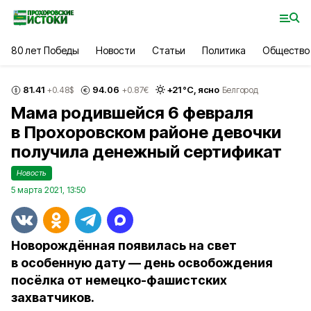
80 лет Победы
Новости
Статьи
Политика
Общество
81.41
94.06
+
21
°С,
ясно
+0.48
$
+0.87
€
Белгород
Мама родившейся 6 февраля
в Прохоровском районе девочки
получила денежный сертификат
Новость
5 марта 2021, 13:50
Новорождённая появилась на свет
в особенную дату — день освобождения
посёлка от немецко-фашистских
захватчиков.