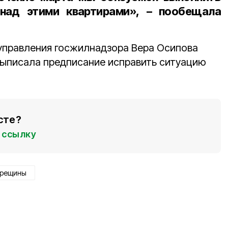
над этими квартирами», – пообещала
управления госжилнадзора Вера Осипова
выписала предписание исправить ситуацию
сте?
ссылку
трещины