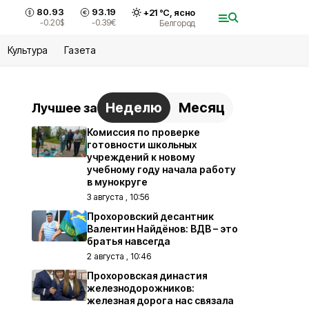
80.93
93.19
+
21
°С,
ясно
-0.20
$
-0.39
€
Белгород
Культура
Газета
Неделю
Месяц
Лучшее за
Комиссия по проверке
готовности школьных
учреждений к новому
учебному году начала работу
в мунокруге
3 августа , 10:56
Прохоровский десантник
Валентин Найдёнов: ВДВ – это
братья навсегда
2 августа , 10:46
Прохоровская династия
железнодорожников:
железная дорога нас связала