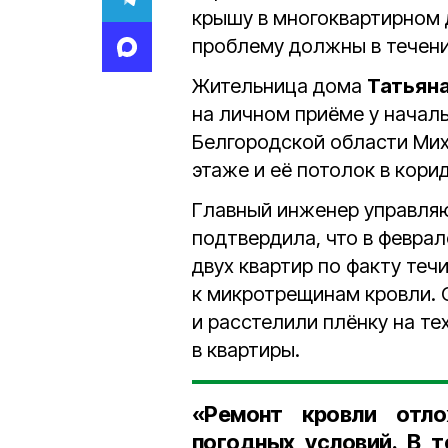
крышу в многоквартирном д
проблему должны в течени
Жительница дома
Татьян
на личном приёме у начал
Белгородской области Мих
этаже и её потолок в кори
Главный инженер управл
подтвердила, что в февра
двух квартир по факту теч
к микротрещинам кровли. 
и расстелили плёнку на те
в квартиры.
«Ремонт кровли отло
погодных условий. В 