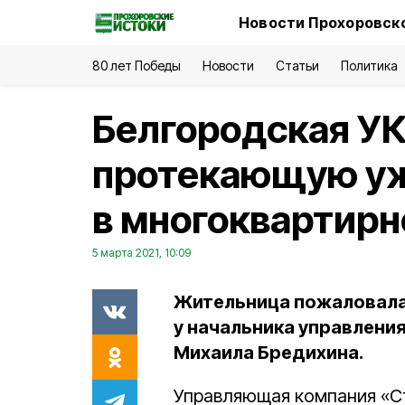
Новости Прохоровско
80 лет Победы
Новости
Статьи
Политика
Белгородская УК
протекающую уж
в многоквартир
5 марта 2021, 10:09
Жительница пожаловалас
у начальника управлени
Михаила Бредихина.
Управляющая компания «С