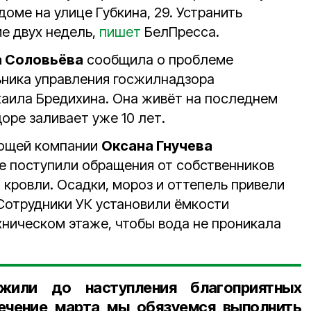
оме на улице Губкина, 29. Устранить
е двух недель,
пишет
БелПресса.
а Соловьёва
сообщила о проблеме
ьника управления госжилнадзора
аила Бредихина. Она живёт на последнем
доре заливает уже 10 лет.
яющей компании
Оксана Гнучева
ле поступили обращения от собственников
и кровли. Осадки, мороз и оттепель привели
Сотрудники УК установили ёмкости
хническом этаже, чтобы вода не проникала
жили до наступления благоприятных
течение марта мы обязуемся выполнить