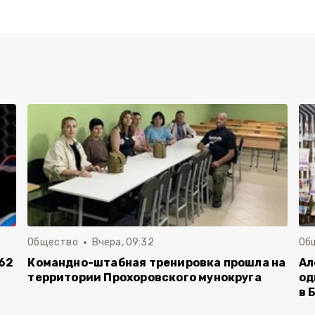
Общество
Вчера, 09:32
Об
62
Командно-штабная тренировка прошла на
Ал
территории Прохоровского мунокруга
од
в 