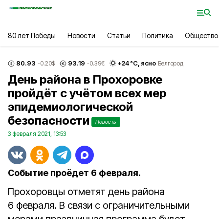
80 лет Победы
Новости
Статьи
Политика
Общество
80.93
93.19
+
24
°С,
ясно
-0.20
$
-0.39
€
Белгород
День района в Прохоровке
пройдёт с учётом всех мер
эпидемиологической
безопасности
Новость
3 февраля 2021, 13:53
Событие проёдет 6 февраля.
Прохоровцы отметят день района
6 февраля. В связи с ограничительными