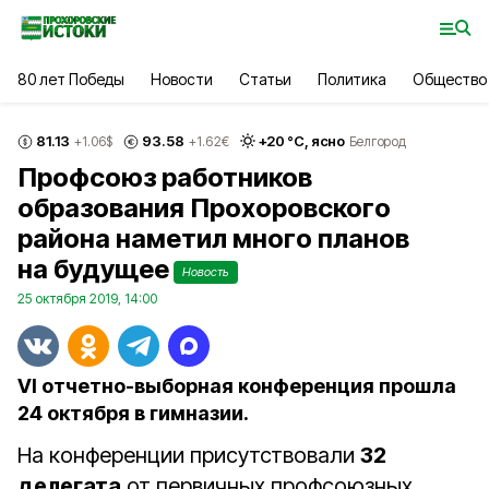
80 лет Победы
Новости
Статьи
Политика
Общество
81.13
93.58
+
20
°С,
ясно
+1.06
$
+1.62
€
Белгород
Профсоюз работников
образования Прохоровского
района наметил много планов
на будущее
Новость
25 октября 2019, 14:00
VI отчетно-выборная конференция прошла
24 октября в гимназии.
На конференции присутствовали
32
делегата
от первичных профсоюзных