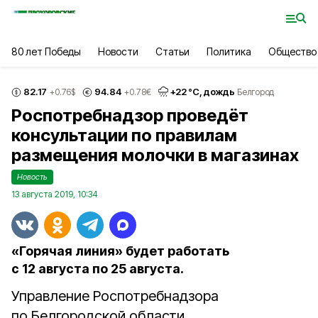
80 лет Победы
Новости
Статьи
Политика
Общество
82.17
94.84
+
22
°С,
дождь
+0.76
$
+0.78
€
Белгород
Роспотребнадзор проведёт
консультации по правилам
размещения молочки в магазинах
Новость
13 августа 2019, 10:34
«Горячая линия» будет работать
с 12 августа по 25 августа.
Управление Роспотребнадзора
по Белгородской области