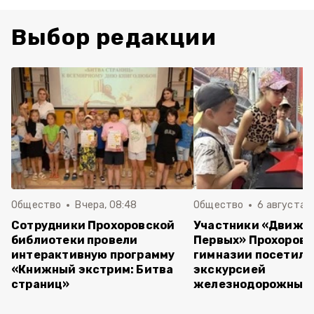
Выбор редакции
Общество
Вчера, 08:48
Общество
6 августа , 
Сотрудники Прохоровской
Участники «Движе
библиотеки провели
Первых» Прохоров
интерактивную программу
гимназии посетили
«Книжный экстрим: Битва
экскурсией
страниц»
железнодорожный 