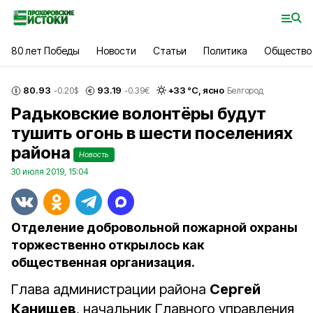
80 лет Победы
Новости
Статьи
Политика
Общество
80.93
93.19
+
33
°С,
ясно
-0.20
$
-0.39
€
Белгород
Радьковские волонтёры будут
тушить огонь в шести поселениях
района
Новость
30 июля 2019, 15:04
Отделение добровольной пожарной охраны
торжественно открылось как
общественная организация.
Глава администрации района
Сергей
Канищев
, начальник Главного управления