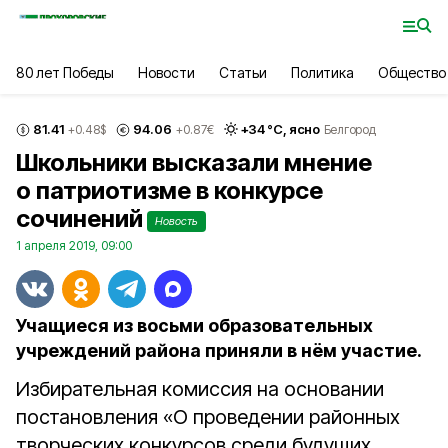
80 лет Победы
Новости
Статьи
Политика
Общество
81.41
94.06
+
34
°С,
ясно
+0.48
$
+0.87
€
Белгород
Школьники высказали мнение
о патриотизме в конкурсе
сочинений
Новость
1 апреля 2019, 09:00
Учащиеся из восьми образовательных
учреждений района приняли в нём участие.
Избирательная комиссия на основании
постановления «О проведении районных
творческих конкурсов среди будущих