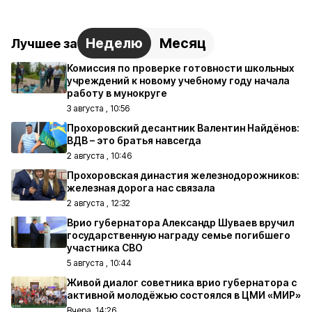
Неделю
Месяц
Лучшее за
Комиссия по проверке готовности школьных
учреждений к новому учебному году начала
работу в мунокруге
3 августа , 10:56
Прохоровский десантник Валентин Найдёнов:
ВДВ – это братья навсегда
2 августа , 10:46
Прохоровская династия железнодорожников:
железная дорога нас связала
2 августа , 12:32
Врио губернатора Александр Шуваев вручил
государственную награду семье погибшего
участника СВО
5 августа , 10:44
Живой диалог советника врио губернатора с
активной молодёжью состоялся в ЦМИ «МИР»
Вчера, 14:26