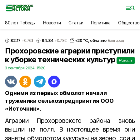
80 лет Победы
Новости
Статьи
Политика
Общество
82.17
94.84
+
20
°С,
облачно
+0.76
$
+0.78
€
Белгород
Прохоровские аграрии приступили
к уборке технических культур
Новость
3 сентября 2024, 15:20
Одними из первых обмолот начали
труженики сельхозпредприятия ООО
«Источник».
Аграрии Прохоровского района вновь
вышли на поля. В настоящее время они
заняты обмолотом кукурузы на зерно, сои и