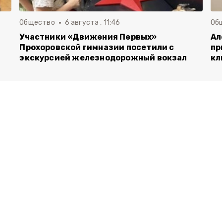
Общество
6 августа , 11:46
Об
Участники «Движения Первых»
Ал
Прохоровской гимназии посетили с
пр
экскурсией железнодорожный вокзал
кл