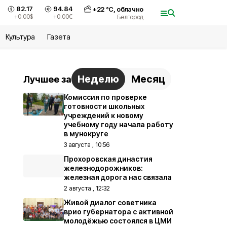
82.17
94.84
+
22
°С,
облачно
+0.00
$
+0.00
€
Белгород
Культура
Газета
Неделю
Месяц
Лучшее за
Комиссия по проверке
готовности школьных
учреждений к новому
учебному году начала работу
в мунокруге
3 августа , 10:56
Прохоровская династия
железнодорожников:
железная дорога нас связала
2 августа , 12:32
Живой диалог советника
врио губернатора с активной
молодёжью состоялся в ЦМИ