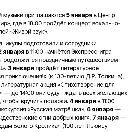
й музыки приглашаются
5 января
в Центр
», где в 18:00 пройдёт концерт вокально-
ей «Живой звук».
каникулы подготовили и сотрудники
2 января
в 11:00 начнётся Экспресс-игра
а продолжится праздничным путешествием
!».
3 января
пройдёт литературное
я приключения!» (к 130-летию Д.Р. Толкина),
я литературная акция «Стихотворение для
» — до 14:00 они будут ждать всех желающих
, чтобы вручить подарки.
4 января
в 11:00
экскурсия «Русская матрёшка»,
6 января
—
ждественские огни добрых книг»,
7 января
—
едам Белого Кролика» (190 лет Льюису