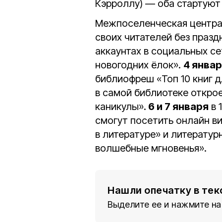
Кэрроллу) — оба стартуют в
Межпоселенческая централ
своих читателей без праз
аккаунтах в социальных с
новогодних ёлок».
4 янва
библиофреш «Топ 10 книг д
в самой библиотеке откро
каникулы».
6 и 7 января
в 
смогут посетить онлайн в
в литературе» и литерату
волшебные мгновенья».
Нашли опечатку в тек
Выделите ее и нажмите на