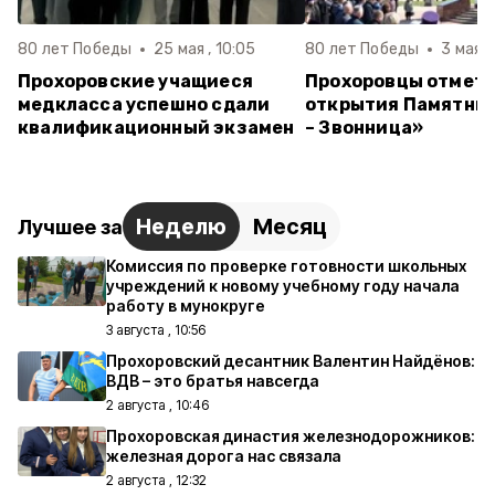
80 лет Победы
25 мая , 10:05
80 лет Победы
3 мая ,
Прохоровские учащиеся
Прохоровцы отмети
медкласса успешно сдали
открытия Памятни
квалификационный экзамен
– Звонница»
Неделю
Месяц
Лучшее за
Комиссия по проверке готовности школьных
учреждений к новому учебному году начала
работу в мунокруге
3 августа , 10:56
Прохоровский десантник Валентин Найдёнов:
ВДВ – это братья навсегда
2 августа , 10:46
Прохоровская династия железнодорожников:
железная дорога нас связала
2 августа , 12:32