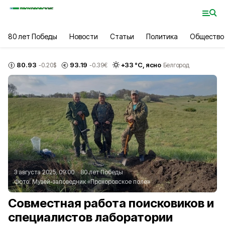
80 лет Победы
Новости
Статьи
Политика
Общество
80.93
93.19
+
33
°С,
ясно
-0.20
$
-0.39
€
Белгород
3 августа 2025, 09:00
80 лет Победы
Фото:
Музей-заповедник «Прохоровское поле»
Совместная работа поисковиков и
специалистов лаборатории