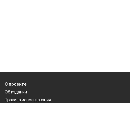
О проекте
Об издании
Правила использования
Рекламодателям
Специальная оценка условий труда
Политика конфиденциальности