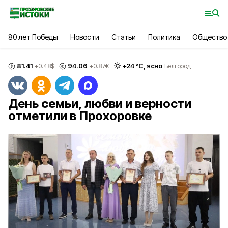
80 лет Победы
Новости
Статьи
Политика
Общество
81.41
94.06
+
24
°С,
ясно
+0.48
$
+0.87
€
Белгород
День семьи, любви и верности
отметили в Прохоровке