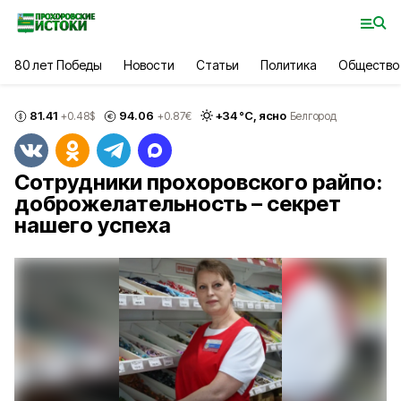
80 лет Победы
Новости
Статьи
Политика
Общество
81.41
94.06
+
34
°С,
ясно
+0.48
$
+0.87
€
Белгород
Сотрудники прохоровского райпо:
доброжелательность – секрет
нашего успеха