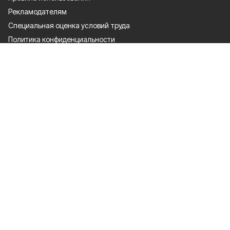
Рекламодателям
Специальная оценка условий труда
Политика конфиденциальности
Разделы
80 лет Победы
Муниципальный вестник
Новости
Статьи
Политика
Общество
Спорт
Экономика
Культура
Газета