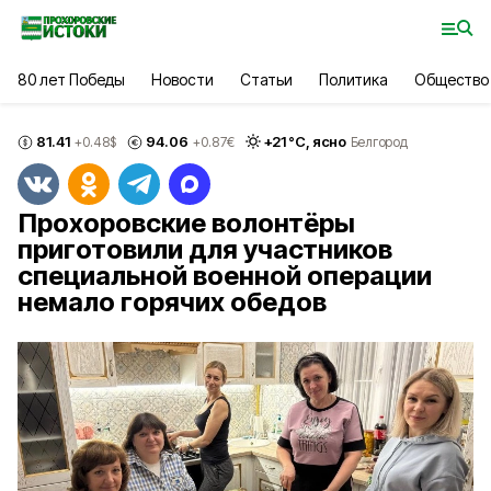
80 лет Победы
Новости
Статьи
Политика
Общество
81.41
94.06
+
21
°С,
ясно
+0.48
$
+0.87
€
Белгород
Прохоровские волонтёры
приготовили для участников
специальной военной операции
немало горячих обедов