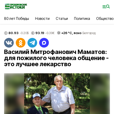
80 лет Победы
Новости
Статьи
Политика
Общество
80.93
93.19
+
26
°С,
ясно
-0.20
$
-0.39
€
Белгород
Василий Митрофанович Маматов:
для пожилого человека общение -
это лучшее лекарство