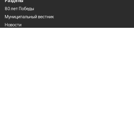
Разделы
80 лет Победы
Муниципальный вестник
Новости
Статьи
Политика
Общество
Спорт
Экономика
Культура
Газета
Мы в соцсетях
Сетевое издание «Прохоровские Истоки» зарегистрировано
Федеральной службой по надзору в сфере связи, информационных
технологий и массовых коммуникаций 19.08.2021. Регистрационный
номер ЭЛ № ФС 77 — 81566. Настоящий ресурс может содержать