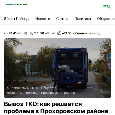
80 лет Победы
Новости
Статьи
Политика
Общество
81.41
94.06
+
21
°С,
облачно
+0.48
$
+0.87
€
Белгород
9 ноября 2024, 08:30
Общество
Фото:
Администрация Прохоровского района
Вывоз ТКО: как решается
проблема в Прохоровском районе