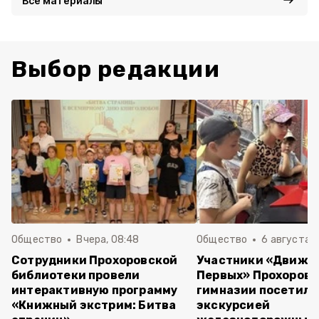
Все материалы
Выбор редакции
Общество
Вчера, 08:48
Общество
6 августа , 
Сотрудники Прохоровской
Участники «Движе
библиотеки провели
Первых» Прохоров
интерактивную программу
гимназии посетили
«Книжный экстрим: Битва
экскурсией