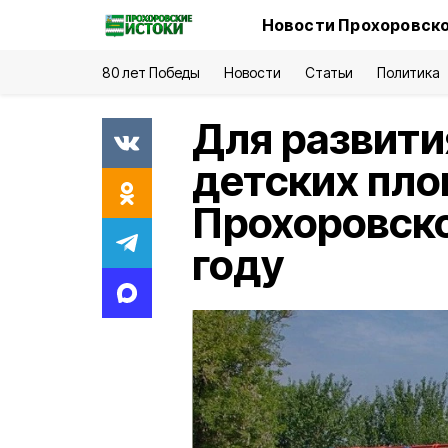
Новости Прохоровско
80 лет Победы
Новости
Статьи
Политика
Для развит
детских пло
Прохоровск
году