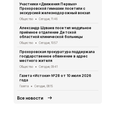
Участники «Движения Первых»
Сотрудники
Прохоровской гимназии посетили с
прохоровце
экскурсией железнодорожный вокзал
воды в жар
Общество
Сегодня, 11:46
Общество
Вч
Александр Шуваев посетил модульное
Белгородск
приёмное отделение Детской
362 медали 
областной клинической больницы
Общество
Вч
Общество
Сегодня, 10:57
Врио губер
Прохоровская прокуратура поддержала
вручил гос
государственное обвинение в адрес
погибшего 
местного жителя
Общество
Вч
Общество
Сегодня, 09:41
Командно-ш
Газета «Истоки» №28 от 10 июля 2026
на террито
года
мунокруга
Газета
Сегодня, 08:15
Общество
Вч
Все новости