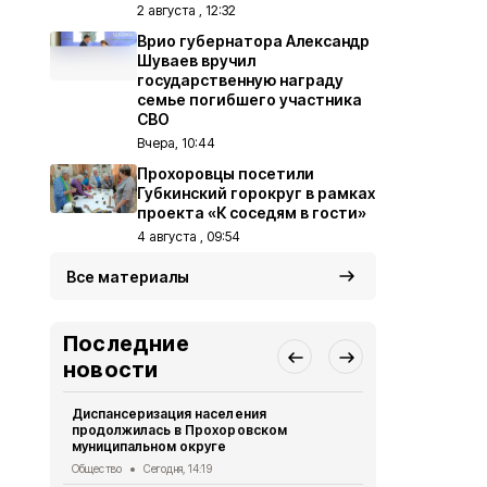
2 августа , 12:32
Врио губернатора Александр
Шуваев вручил
государственную награду
семье погибшего участника
СВО
Вчера, 10:44
Прохоровцы посетили
Губкинский горокруг в рамках
проекта «К соседям в гости»
4 августа , 09:54
Все материалы
Последние
новости
Диспансеризация населения
Александр 
продолжилась в Прохоровском
Путину о р
муниципальном округе
безопаснос
Общество
Сегодня, 14:19
Общество
Вч