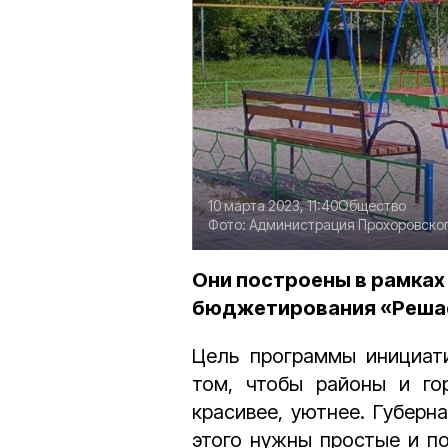
10 марта 2023, 11:40
Общество
Фото:
Администрация Прохоровског
Они построены в рамках
бюджетирования «Решае
Цель программы инициат
том, чтобы районы и гор
красивее, уютнее. Губерн
этого нужны простые и п