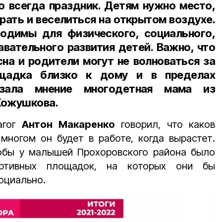
то всегда праздник. Детям нужно место,
грать и веселиться на открытом воздухе.
одимы для физического, социального,
авательного развития детей. Важно, что
сна и родители могут не волноваться за
ощадка близко к дому и в пределах
азала мнение многодетная мама из
Кожушкова.
агог
Антон Макаренко
говорил, что каков
 многом он будет в работе, когда вырастет.
обы у малышей Прохоровского района было
ртивных площадок, на которых они бы
оциально.