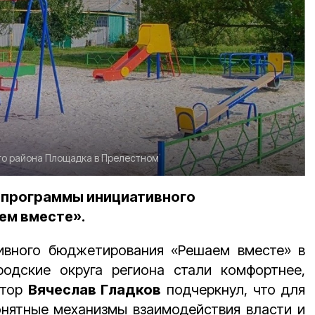
о района
Площадка в Прелестном
 программы инициативного
м вместе».
ивного бюджетирования «Решаем вместе» в
одские округа региона стали комфортнее,
атор
Вячеслав Гладков
подчеркнул, что для
онятные механизмы взаимодействия власти и