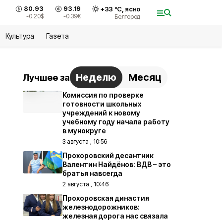
80.93
93.19
+
33
°С,
ясно
-0.20
$
-0.39
€
Белгород
Культура
Газета
Неделю
Месяц
Лучшее за
Комиссия по проверке
готовности школьных
учреждений к новому
учебному году начала работу
в мунокруге
3 августа , 10:56
Прохоровский десантник
Валентин Найдёнов: ВДВ – это
братья навсегда
2 августа , 10:46
Прохоровская династия
железнодорожников:
железная дорога нас связала