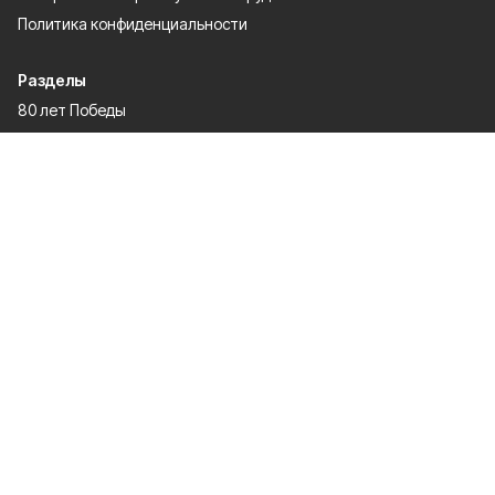
Политика конфиденциальности
Разделы
80 лет Победы
Муниципальный вестник
Новости
Статьи
Политика
Общество
Спорт
Экономика
Культура
Газета
Мы в соцсетях