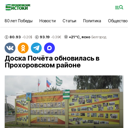
80 лет Победы
Новости
Статьи
Политика
Общество
80.93
93.19
+
21
°С,
ясно
-0.20
$
-0.39
€
Белгород
Доска Почёта обновилась в
Прохоровском районе