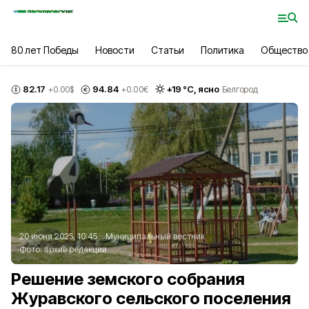
80 лет Победы
Новости
Статьи
Политика
Общество
82.17
94.84
+
19
°С,
ясно
+0.00
$
+0.00
€
Белгород
20 июня 2025, 10:45
Муниципальный вестник
Фото:
архив редакции
Решение земского собрания
Журавского сельского поселения