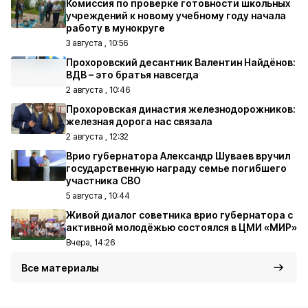
Комиссия по проверке готовности школьных
учреждений к новому учебному году начала
работу в мунокруге
3 августа , 10:56
Прохоровский десантник Валентин Найдёнов:
ВДВ – это братья навсегда
2 августа , 10:46
Прохоровская династия железнодорожников:
железная дорога нас связала
2 августа , 12:32
Врио губернатора Александр Шуваев вручил
государственную награду семье погибшего
участника СВО
5 августа , 10:44
Живой диалог советника врио губернатора с
активной молодёжью состоялся в ЦМИ «МИР»
Вчера, 14:26
Все материалы