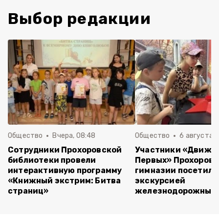
Выбор редакции
Общество
Вчера, 08:48
Общество
6 августа , 
Сотрудники Прохоровской
Участники «Движе
библиотеки провели
Первых» Прохоров
интерактивную программу
гимназии посетили
«Книжный экстрим: Битва
экскурсией
страниц»
железнодорожный 