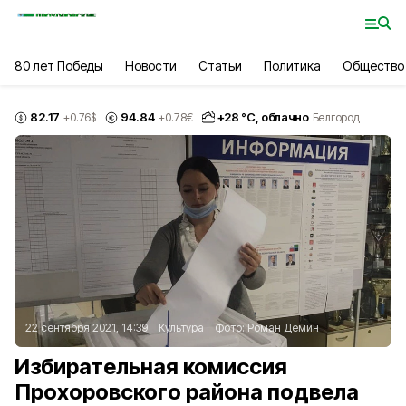
80 лет Победы
Новости
Статьи
Политика
Общество
82.17
94.84
+
28
°С,
облачно
+0.76
$
+0.78
€
Белгород
22 сентября 2021, 14:39
Культура
Фото:
Роман Демин
Избирательная комиссия
Прохоровского района подвела