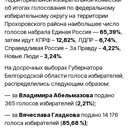
об итогах голосования по федеральному
избирательному округу на территории
Прохоровского района наибольшее число
голосов набрала Единая Россия —
65,39%
,
затем идут КПРФ –
12,82%
, ЛДПР –
6,74%
,
Справедливая Россия – За Правду –
4,22%
,
Новые Люди –
3,24%
.
На досрочных выборах Губернатора
Белгородской области голоса избирателей,
распределились следующим образом:
— за
Владимира Абельмазова
подано
365 голосов избирателей (
2,21%
);
— за
Вячеслава Гладкова
подано 14 176
голоса избирателей (
85,68 %)
;