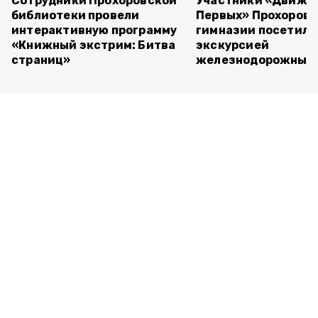
Сотрудники Прохоровской
Участники «Движе
библиотеки провели
Первых» Прохоров
интерактивную программу
гимназии посетили
«Книжный экстрим: Битва
экскурсией
страниц»
железнодорожный 