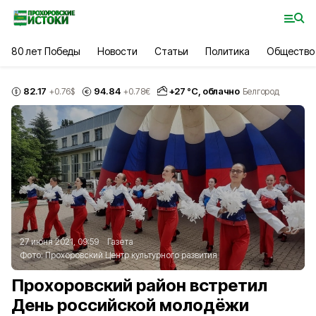
80 лет Победы
Новости
Статьи
Политика
Общество
82.17
94.84
+
27
°С,
облачно
+0.76
$
+0.78
€
Белгород
27 июня 2021, 09:59
Газета
Фото:
Прохоровский Центр культурного развития
Прохоровский район встретил
День российской молодёжи