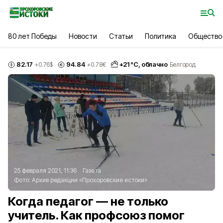
80 лет Победы
Новости
Статьи
Политика
Общество
82.17
94.84
+
21
°С,
облачно
+0.76
$
+0.78
€
Белгород
25 февраля 2021, 11:36
Газета
Фото:
Архив редакции «Прохоровские истоки»
Когда педагог — не только
учитель. Как профсоюз помог