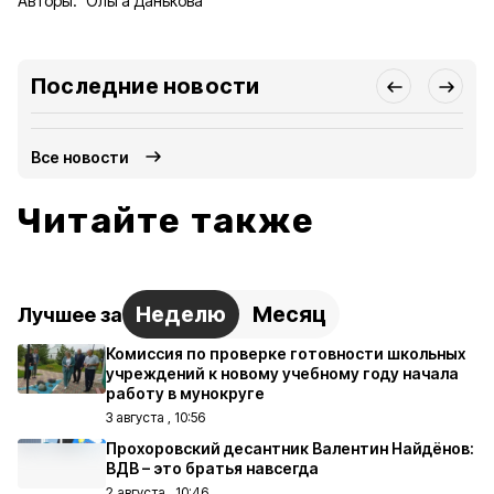
Авторы:
Ольга Данькова
Последние новости
Все новости
Читайте также
Неделю
Месяц
Лучшее за
Комиссия по проверке готовности школьных
учреждений к новому учебному году начала
работу в мунокруге
3 августа , 10:56
Прохоровский десантник Валентин Найдёнов:
ВДВ – это братья навсегда
2 августа , 10:46