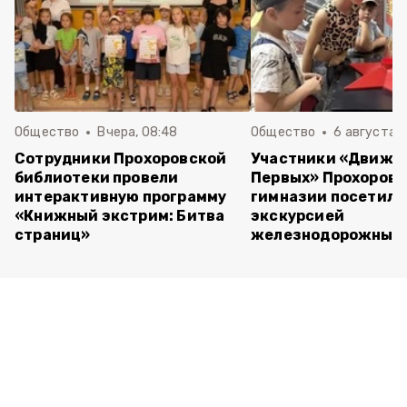
Общество
Вчера, 08:48
Общество
6 августа , 
Сотрудники Прохоровской
Участники «Движе
библиотеки провели
Первых» Прохоров
интерактивную программу
гимназии посетили
«Книжный экстрим: Битва
экскурсией
страниц»
железнодорожный 